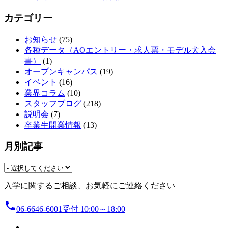
カテゴリー
お知らせ
(75)
各種データ（AOエントリー・求人票・モデル犬入会
書）
(1)
オープンキャンパス
(19)
イベント
(16)
業界コラム
(10)
スタッフブログ
(218)
説明会
(7)
卒業生開業情報
(13)
月別記事
月
を
入学に関するご相談、お気軽にご連絡ください
選
択
local_phone
06-6646-6001
受付 10:00～18:00