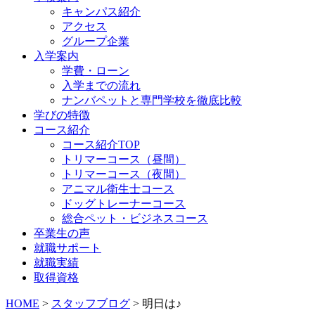
キャンパス紹介
アクセス
グループ企業
入学案内
学費・ローン
入学までの流れ
ナンバペットと専門学校を徹底比較
学びの特徴
コース紹介
コース紹介TOP
トリマーコース（昼間）
トリマーコース（夜間）
アニマル衛生士コース
ドッグトレーナーコース
総合ペット・ビジネスコース
卒業生の声
就職サポート
就職実績
取得資格
HOME
>
スタッフブログ
>
明日は♪