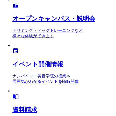
location_city
オープンキャンパス・説明会
トリミング・ドッグトレーニングなど
様々な体験ができます
event
イベント開催情報
ナンバペット美容学院の授業や
雰囲気がわかるイベントを随時開催
import_contacts
資料請求