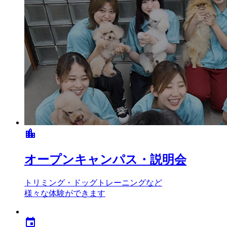
location_city
オープンキャンパス・説明会
トリミング・ドッグトレーニングなど
様々な体験ができます
event