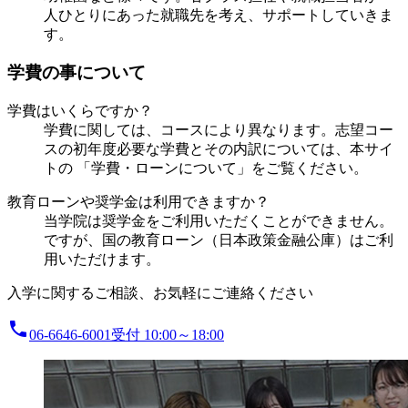
人ひとりにあった就職先を考え、サポートしていきま
す。
学費の事について
学費はいくらですか？
学費に関しては、コースにより異なります。志望コー
スの初年度必要な学費とその内訳については、本サイ
トの
「学費・ローンについて」をご覧ください。
教育ローンや奨学金は利用できますか？
当学院は奨学金をご利用いただくことができません。
ですが、国の教育ローン（日本政策金融公庫）はご利
用いただけます。
入学に関するご相談、お気軽にご連絡ください
local_phone
06-6646-6001
受付 10:00～18:00