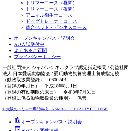
トリマーコース（昼間）
トリマーコース（夜間）
アニマル衛生士コース
ドッグトレーナーコース
総合ペット・ビジネスコース
オープンキャンパス・説明会
AO入試受付中
よくあるご質問
プライバシーポリシー
一般社団法人 ジャパンケネルクラブ認定指定機関 / 公益社団
法人 日本愛玩動物協会 / 愛玩動物飼養管理士養成指定校
（動物取扱業登録） 060024B
（登録の年月日） 平成18年8月1日
（登録の有効期限の末日） 令和8年7月31日
（登録に係る動物取扱業の種別） 保管
© 大阪のトリマー専門学校｜NAMBA PET BEAUTY COLLEGE.
location_city
オープン
キャンパス
・説明会
event
イベント
開催情報