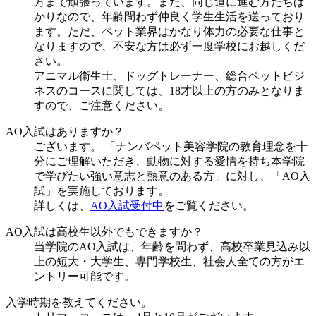
方まで頑張っています。また、同じ道に進む方たちば
かりなので、年齢問わず仲良く学生生活を送っており
ます。ただ、ペット業界はかなり体力の必要な仕事と
なりますので、不安な方は必ず一度学校にお越しくだ
さい。
アニマル衛生士、ドッグトレーナー、総合ペットビジ
ネスのコースに関しては、18才以上の方のみとなりま
すので、ご注意ください。
AO入試はありますか？
ございます。 「ナンバペット美容学院の教育理念を十
分にご理解いただき、動物に対する愛情を持ち本学院
で学びたい強い意志と熱意のある方」に対し、「AO入
試」を実施しております。
詳しくは、
AO入試受付中
をご覧ください。
AO入試は高校生以外でもできますか？
当学院のAO入試は、年齢を問わず、高校卒業見込み以
上の短大・大学生、専門学校生、社会人全ての方がエ
ントリー可能です。
入学時期を教えてください。